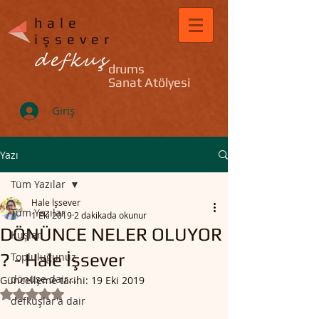
hale
işsever
defkuş
drums
Sanat Atölyesi
Giriş
Yazı
Tüm Yazılar
Hale İşsever
Tüm Yazılar
1 Eki 2019
2 dakikada okunur
DÖNÜNCE NELER OLUYOR
Kuşlar
? - Hale İşsever
Topluluğunuz
dönüşe dair...
Güncelleme tarihi:
19 Eki 2019
5 üzerinden NaN yıldız
defkuşlar'a dair