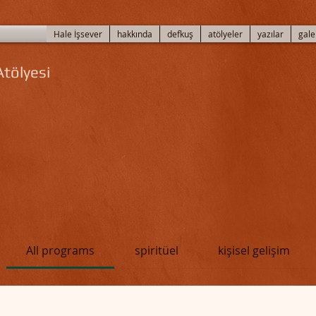
Hale İşsever
hakkında
defkuş
atölyeler
yazılar
gale
tölyesi
All programs
spiritüel
kişisel gelişim