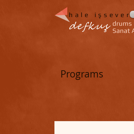
hale işsever
defkuş
drums
Sanat A
Programs