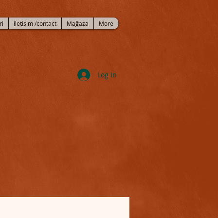
ri
iletişim /contact
Mağaza
More
Log In