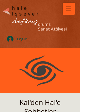
hale
işsever
defkuş
drums
Sanat Atölyesi
Log In
Kal'den Hal'e
Sohbetler