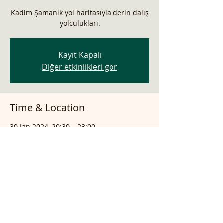
Kadim Şamanik yol haritasıyla derin dalış
yolculukları.
Kayıt Kapalı
Diğer etkinlikleri gör
Time & Location
30 Jan 2024, 20:30 – 23:00
online atölye
Share this event