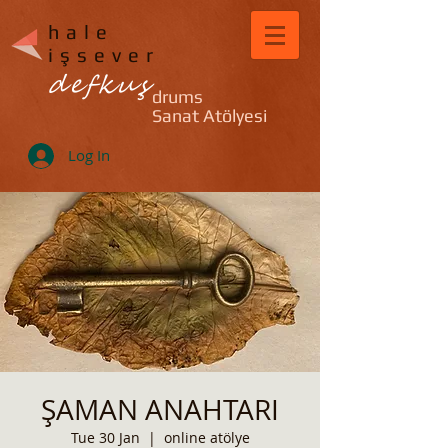
hale
işsever
defkuş
drums
Sanat Atölyesi
Log In
ŞAMAN ANAHTARI
Tue 30 Jan
  |  
online atölye