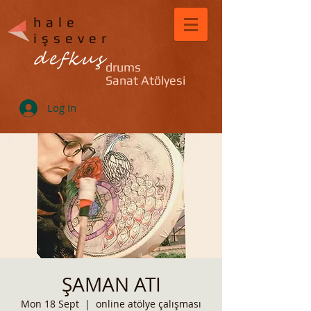
hale
işsever
defkuş
drums
Sanat Atölyesi
Log In
ŞAMAN ATI
Mon 18 Sept
  |  
online atölye çalışması