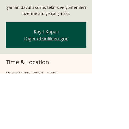
Şaman davulu sürüş teknik ve yöntemleri
üzerine atölye çalışması.
Kayıt Kapalı
Diğer etkinlikleri gör
Time & Location
18 Sept 2023, 20:30 – 22:00
online atölye çalışması
Share this event