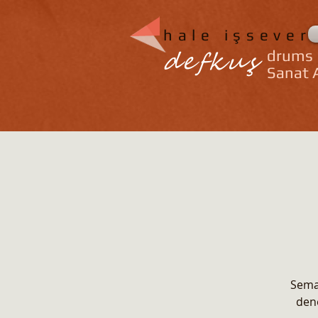
hale işsever
defkuş
drums
Sanat A
Sema'
dene