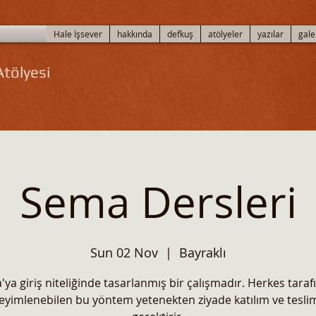
Hale İşsever
hakkında
defkuş
atölyeler
yazılar
gale
tölyesi
Sema Dersleri
Sun 02 Nov
  |  
Bayraklı
ya giriş niteliğinde tasarlanmış bir çalışmadır. Herkes tara
yimlenebilen bu yöntem yetenekten ziyade katılım ve tesli