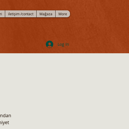
ri
iletişim /contact
Mağaza
More
Log In
fından
miyet