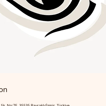
ion
 Sk. No:7E, 35535 Bayraklı/İzmir, Türkiye