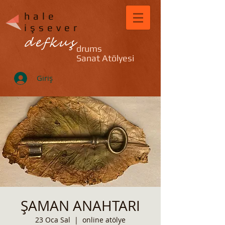
hale
işsever
defkuş
drums
Sanat Atölyesi
Giriş
ŞAMAN ANAHTARI
23 Oca Sal
  |  
online atölye