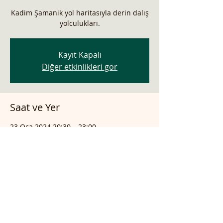
Kadim Şamanik yol haritasıyla derin dalış
yolculukları.
Kayıt Kapalı
Diğer etkinlikleri gör
Saat ve Yer
23 Oca 2024 20:30 – 23:00
online atölye
Bu Etkinliği Paylaş