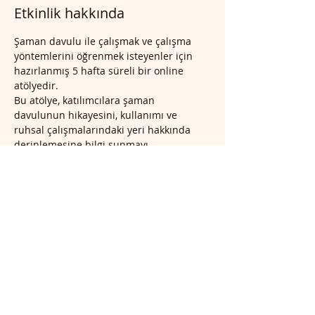
Etkinlik hakkında
Şaman davulu ile çalışmak ve çalışma 
yöntemlerini öğrenmek isteyenler için 
hazırlanmış 5 hafta süreli bir online 
atölyedir.
Bu atölye, katılımcılara şaman 
davulunun hikayesini, kullanımı ve 
ruhsal çalışmalarındaki yeri hakkında 
derinlemesine bilgi sunmayı 
amaçlamaktadır.
Atölye İçeriği
Şaman davulunun hikayesi ve  önemi
Davulun yapısı ve sesin ruhsal etkileri
Şamanik ritüeller ve davulun rolü
Daha Fazla Göster
Bu Etkinliği Paylaş