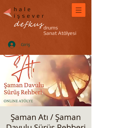
hale
işsever
defkuş
drums
Sanat Atölyesi
Giriş
Şaman Atı / Şaman
Davulu Sürüş Rehberi