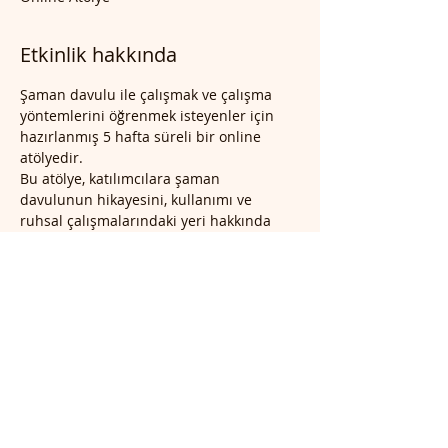
Etkinlik hakkında
Şaman davulu ile çalışmak ve çalışma 
yöntemlerini öğrenmek isteyenler için 
hazırlanmış 5 hafta süreli bir online 
atölyedir. 
Bu atölye, katılımcılara şaman 
davulunun hikayesini, kullanımı ve 
ruhsal çalışmalarındaki yeri hakkında 
derinlemesine bilgi sunmayı 
amaçlamaktadır. 
Atölye İçeriği 
Şaman davulunun hikayesi ve  önemi 
Davulun yapısı ve sesin ruhsal etkileri
Şamanik ritüeller ve davulun rolü
Daha Fazla Göster