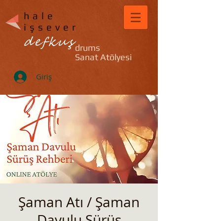
hale
işsever
defkuş
drums
Sanat Atölyesi
Giriş
Şaman Atı / Şaman
Davulu Sürüş