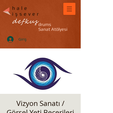
hale
işsever
defkuş
drums
Sanat Atölyesi
Giriş
Vizyon Sanatı /
Görsel Yeti Becerileri