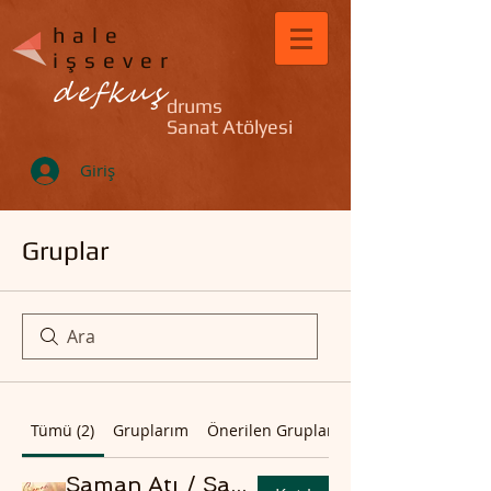
hale
işsever
defkuş
drums
Sanat Atölyesi
Giriş
Gruplar
Tümü (2)
Gruplarım
Önerilen Gruplar
Şaman Atı / Şaman Davulu Sürüş Yöntemleri