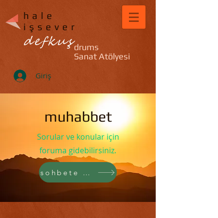
hale
işsever
defkuş
drums
Sanat Atölyesi
Giriş
muhabbet
Sorular ve konular için
foruma gidebilirsiniz.
sohbete gider