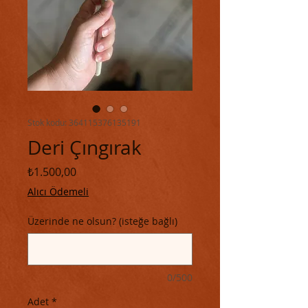
Stok kodu: 364115376135191
Deri Çıngırak
Fiyat
₺1.500,00
Alıcı Ödemeli
Üzerinde ne olsun? (isteğe bağlı)
0/500
Adet
*