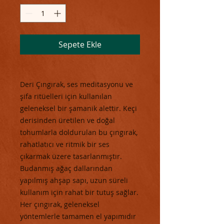
Sepete Ekle
Deri Çıngırak, ses meditasyonu ve
şifa ritüelleri için kullanılan
geleneksel bir şamanik alettir. Keçi
derisinden üretilen ve doğal
tohumlarla doldurulan bu çıngırak,
rahatlatıcı ve ritmik bir ses
çıkarmak üzere tasarlanmıştır.
Budanmış ağaç dallarından
yapılmış ahşap sapı, uzun süreli
kullanım için rahat bir tutuş sağlar.
Her çıngırak, geleneksel
yöntemlerle tamamen el yapımıdır