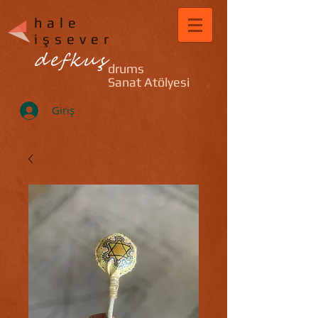
hale
işsever
defkuş
drums
Sanat Atölyesi
Giriş