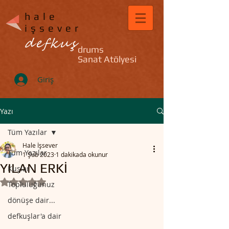
hale
işsever
defkuş
drums
Sanat Atölyesi
Giriş
Yazı
Tüm Yazılar
Hale İşsever
Tüm Yazılar
1 Şub 2023
1 dakikada okunur
YILAN ERKİ
Kuşlar
5 üzerinden NaN yıldız
Topluluğunuz
dönüşe dair...
defkuşlar'a dair